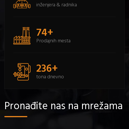
inženjera & radnika
96
+
Prodajnih mesta
302
+
tona dnevno
Pronađite nas na mrežama