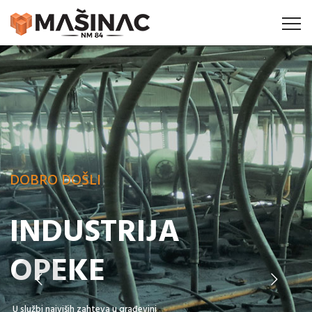
DOBRO DOŠLI
INDUSTRIJA
OPEKE
U službi najviših zahteva u građevini