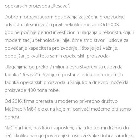
opekarskih proizvoda „Resava“.
Dobrom organizacijom poslovanja zatečenu proizvodnju
udvostručili smo već u prvih nekoliko meseci. Od 2008.
godine počinje period investicionih ulaganja u rekonstrukciju i
modernizaciju tehnološke linije, čime smo stvorili uslove za
povećanje kapaciteta proizvodnje, i što je još važnije,
poboljšanje kvaliteta samih opekarskih proizvoda.
Ulaganjima od preko 7 miliona evra stvoreni su uslovi da
fabrika “Resava” u Svilajncu postane jedna od modernijih
fabrika opekarskih proizvoda u Srbiji, koja dnevno može da
proizvede 400 tona robe.
Od 2016. firma prerasta u moderno privredno društvo
Mašinac NM84 d.o.o. na koje mi osnivači možemo biti samo
ponosni!
Naši partneri, baš kao i zaposleni, znaju koliko mi držimo do
reči i koliko nam je poverenje u osnovi svake dobre saradnje.