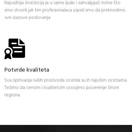
Najvažnija investicija je u same ljude i zahvaljujući tome što
smo stvorili jak tim profesionalaca uspeli smo da prebrodimo
sve izazove poslovanja
Potvrde kvaliteta
Sva ispitivanja naših proizvoda ocenila su ih najvišim ocenama.
Težimo da cenom i kvalitetom osvojimo poverenje širom
regiona.