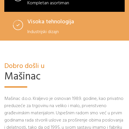
Kompletan asortiman
Visoka tehnologija
Industrijski dizajn
Dobro došli u
Mašinac
Mašinac d.o.o. Kraljevo je osnovan 1989. godine, kao privatno
preduzeće za trgovinu na veliko i malo, prvenstveno
građevinskim materijalom. Uspešnim radom smo već u prvim
godinama rada stvorili uslove za proširenje obima poslovanja
i delatnosti, tako da od 1995. u svom sastavu imamo i fabriku