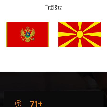
Tržišta
79
+